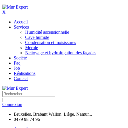
X
Accueil
Services
Humidité ascensionnelle
Cave humide
Condensation et moisissures
Mérule
Nettoyage et hydrofugation des façades
Société
Faq
Job
Réalisations
Contact
|
Connexion
Bruxelles, Brabant Wallon, Liège, Namur...
0479 98 74 96