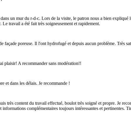
ans un mur du r-d-c. Lors de la visite, le patron nous a bien expliqué le
r. Le travail a été fait très soigneusement et rapidement.
 façade poreuse. Il l'ont hydrofugé et depuis aucun problème. Très satis
vrai plaisir! A recommander sans modération!!
re et dans les délais. Je recommande !
s très content du travail effectué, boulot très soigné et propre. Je rec
 informations complémentaires toujours intéressantes et pertinentes. Tim