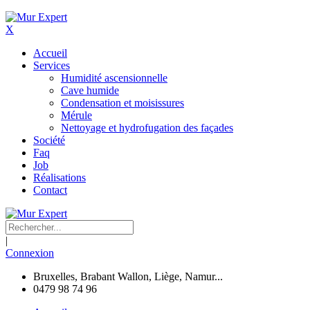
X
Accueil
Services
Humidité ascensionnelle
Cave humide
Condensation et moisissures
Mérule
Nettoyage et hydrofugation des façades
Société
Faq
Job
Réalisations
Contact
|
Connexion
Bruxelles, Brabant Wallon, Liège, Namur...
0479 98 74 96