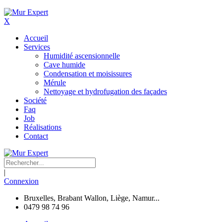
X
Accueil
Services
Humidité ascensionnelle
Cave humide
Condensation et moisissures
Mérule
Nettoyage et hydrofugation des façades
Société
Faq
Job
Réalisations
Contact
|
Connexion
Bruxelles, Brabant Wallon, Liège, Namur...
0479 98 74 96