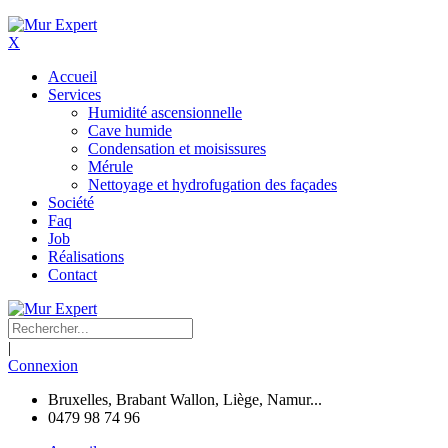
X
Accueil
Services
Humidité ascensionnelle
Cave humide
Condensation et moisissures
Mérule
Nettoyage et hydrofugation des façades
Société
Faq
Job
Réalisations
Contact
|
Connexion
Bruxelles, Brabant Wallon, Liège, Namur...
0479 98 74 96